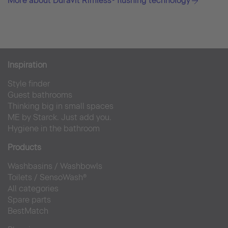
More about Duravit Rimless® flushing technology
Inspiration
Style finder
Guest bathrooms
Thinking big in small spaces
ME by Starck. Just add you.
Hygiene in the bathroom
Products
Washbasins
/
Washbowls
Toilets
/
SensoWash®
All categories
Spare parts
BestMatch