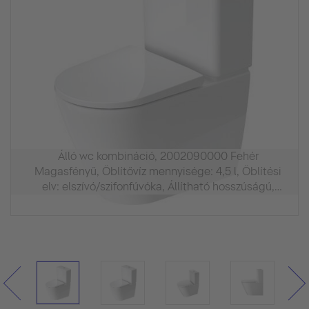
Álló wc kombináció, 2002090000 Fehér
Magasfényű, Öblítővíz mennyisége: 4,5 l, Öblítési
elv: elszívó/szifonfúvóka, Állítható hosszúságú,
Kifolyás mérete függőleges Vario-lefolyóívhez: 155
mm - 225 mm, Kifolyás mérete
függőleges/vízszintes Vario-csatlakozókészlethez: 70
mm - 170 mm