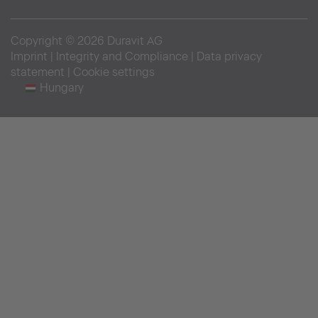
Copyright © 2026 Duravit AG
Imprint
|
Integrity and Compliance
|
Data privacy
statement
|
Cookie settings
Hungary