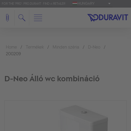
HUNGARY
FOR THE 'PRO': PRO.DURAVIT
FIND A RETAILER
Home
Termékek
Minden széria
D-Neo
200209
D-Neo Álló wc kombináció