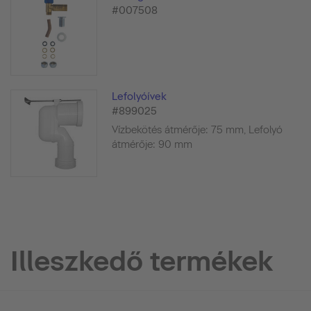
#007508
Lefolyóívek
#899025
Vízbekötés átmérője: 75 mm, Lefolyó
átmérője: 90 mm
Illeszkedő termékek