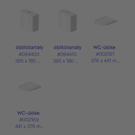
öblítőtartály
öblítőtartály
WC-ülőke
...
...
#002161
#094400
#094410
376 x 441 mm
395 x 180 mm
395 x 180 mm
WC-ülőke
#002169
441 x 376 mm