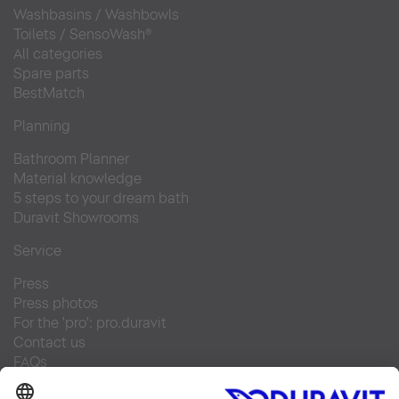
Washbasins
/
Washbowls
Toilets
/
SensoWash®
All categories
Spare parts
BestMatch
Planning
Bathroom Planner
Material knowledge
5 steps to your dream bath
Duravit Showrooms
Service
Press
Press photos
For the 'pro': pro.duravit
Contact us
FAQs
Find a retailer