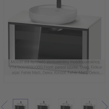
Mosdó alá építhető alsószekrény mosdópultokhoz,
VT479001818000G Front: parsol szürke, Üveg, Fiókok
aljai: Fehér Matt, Dekor, Konzol: Fehér Matt, Dekor,
fogantyú grafit