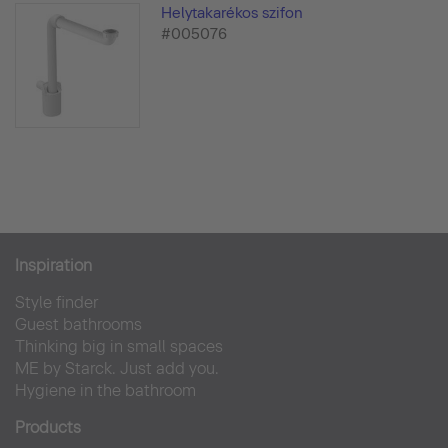
Helytakarékos szifon
#005076
Inspiration
Style finder
Guest bathrooms
Thinking big in small spaces
ME by Starck. Just add you.
Hygiene in the bathroom
Products