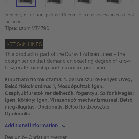
Item may differ from picture. Decorations and accessories are not
included.
Típus szám
VT4790
ARTISAN LINES
This product is part of the Duravit Artisan Lines – the
design series that demand an exacting degree of know-
how, craftsmanship and maximum precision.
Kihúzható fiókok száma: 1, parsol szürke Fényes Üveg,
Belső fiókok száma: 1, Mosdópulttal: Igen,
Csaplyukfuratok rendelhetők, fogantyú, Szifonkivágás:
Igen, Kötény: Igen, Visszahúzó mechanizmussal, Belső
megvilágítás: Opcionális, Belső fiókbeosztás
Opcionális
Additional information
Design by Christian Werner