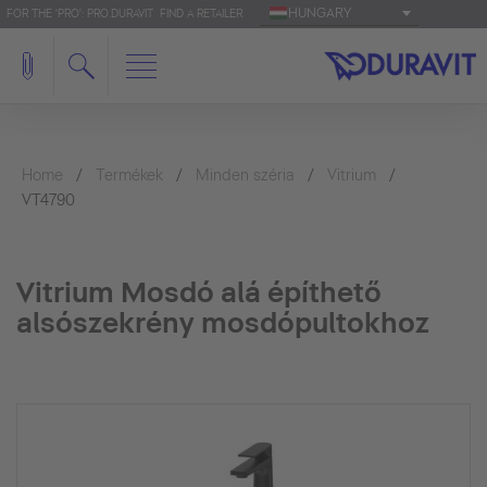
HUNGARY
FOR THE 'PRO': PRO.DURAVIT
FIND A RETAILER
Home
Termékek
Minden széria
Vitrium
VT4790
Vitrium Mosdó alá építhető
alsószekrény mosdópultokhoz