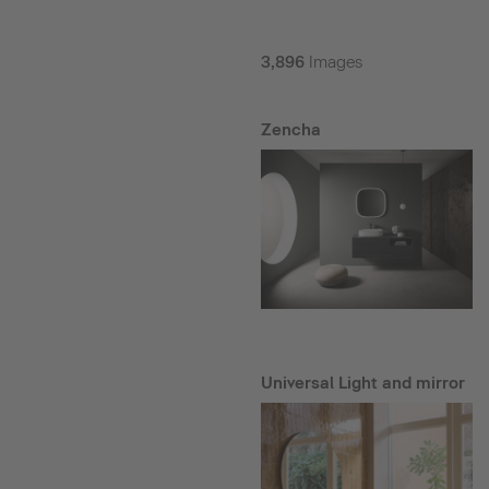
3,896
Images
Zencha
Universal Light and mirror