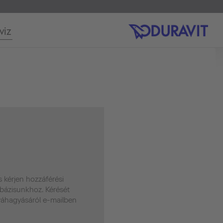
viz
s kérjen hozzáférési
bázisunkhoz. Kérését
óváhagyásáról e-mailben