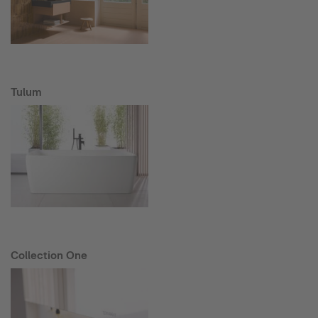
Tulum
Collection One