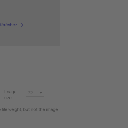
áféréshez
Image
72 dpi
size
file weight, but not the image