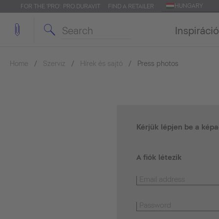
HUNGARY
FOR THE 'PRO': PRO.DURAVIT
FIND A RETAILER
Inspiráció
Home
Szerviz
Hírek és sajtó
Press photos
Kérjük lépjen be a kép
A fiók létezik