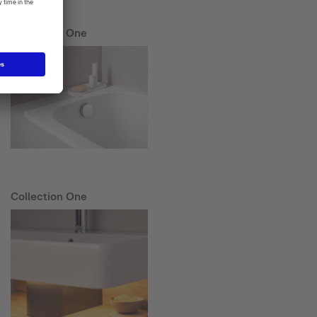
Collection One
Collection One