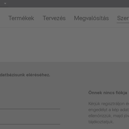
Termékek
Tervezés
Megvalósítás
Szer
adatbázisunk eléréséhez.
Önnek nincs fiókja
Kérjük regisztráljon é
engedélyt a kép adat
ellenőrizzük, majd j
tájékoztatjuk.