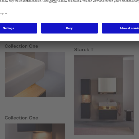
Collection One
Starck T
Collection One