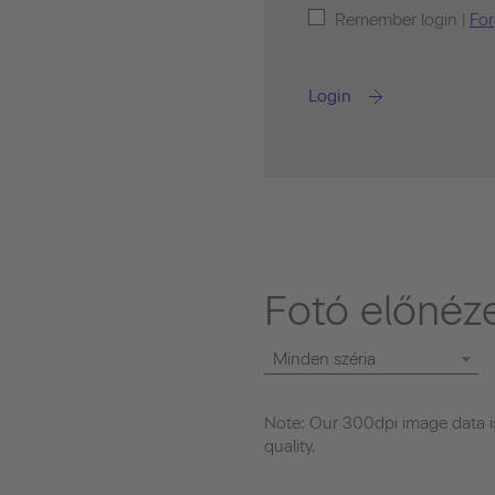
Remember login |
For
Login
Fotó előnéz
Minden széria
Note: Our 300dpi image data is
quality.