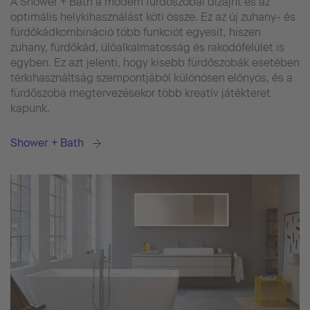
A Shower + Bath a modern fürdőszobai dizájnt és az
optimális helykihasználást köti össze. Ez az új zuhany- és
fürdőkádkombináció több funkciót egyesít, hiszen
zuhany, fürdőkád, ülőalkalmatosság és rakodófelület is
egyben. Ez azt jelenti, hogy kisebb fürdőszobák esetében
térkihasználtság szempontjából különösen előnyös, és a
fürdőszoba megtervezésekor több kreatív játékteret
kapunk.
Shower + Bath