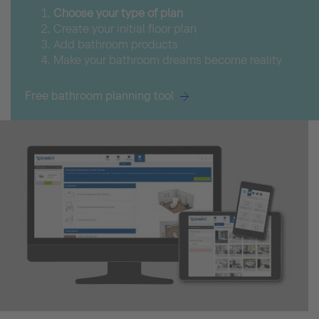
Choose your type of plan
Create your initial floor plan
Add bathroom products
Make your bathroom dreams become reality
Free bathroom planning tool