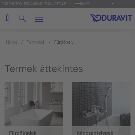
EGYPT
FOR THE 'PRO': PRO.DURAVIT
FIND A RETAILER
Home
Termékek
Fürdőhely
Termék áttekintés
Fürdőkádak
Kádcsaptelepek