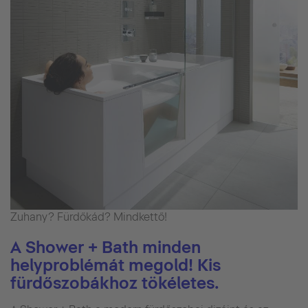
Zuhany? Fürdőkád? Mindkettő!
A Shower + Bath minden
helyproblémát megold! Kis
fürdőszobákhoz tökéletes.