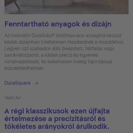
Fenntartható anyagok és dizájn
Az innovatív DuraSolid® öntöttásvány anyagból készült
kádak dizájnban tökéletesen illeszkednek a mosdókhoz.
Legyen szó szabadon álló, beépített, hátfalas vagy
sarokváltozatról, a kádak precíz és egyenes
vonalvezetéssel, és kellemesen meleg tapintással
büszkélkedhetnek.
DuraSquare
Vero Air
A régi klasszikusok ezen újfajta
értelmezése a precizitásról és
tökéletes arányokról árulkodik.