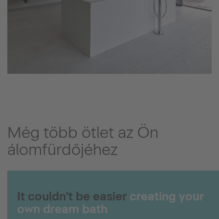
Még több ötlet az Ön
álomfürdőjéhez
It couldn't be easier
creating your
own dream bath