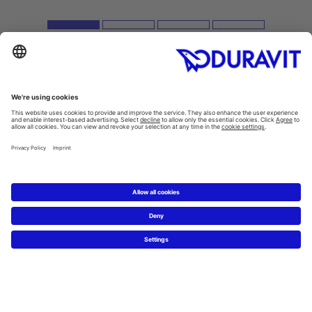
Inspiration
Style finder
Guest bathrooms
Thinking big in small spaces
ME by Starck. Just add you.
Hygiene in the bathroom
Products
Washbasins
/
Washbowls
Toilets
/
SensoWash®
All categories