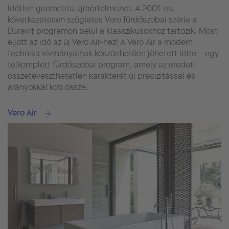
Időtlen geometria újraértelmezve. A 2001-es,
következetesen szögletes Vero fürdőszobai széria a
Duravit programon belül a klasszikusokhoz tartozik. Most
eljött az idő az új Vero Air-hez! A Vero Air a modern
technika vívmányainak köszönhetően jöhetett létre – egy
telkomplett fürdőszobai program, amely az eredeti
összetéveszthetetlen karakterét új precizitással és
arányokkal köti össze.
Vero Air