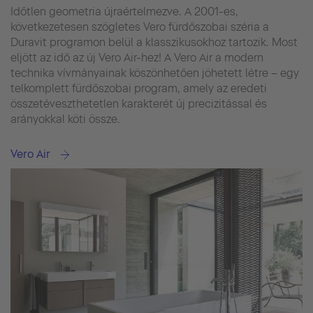
Időtlen geometria újraértelmezve. A 2001-es,
következetesen szögletes Vero fürdőszobai széria a
Duravit programon belül a klasszikusokhoz tartozik. Most
eljött az idő az új Vero Air-hez! A Vero Air a modern
technika vívmányainak köszönhetően jöhetett létre – egy
telkomplett fürdőszobai program, amely az eredeti
összetéveszthetetlen karakterét új precizitással és
arányokkal köti össze.
Vero Air