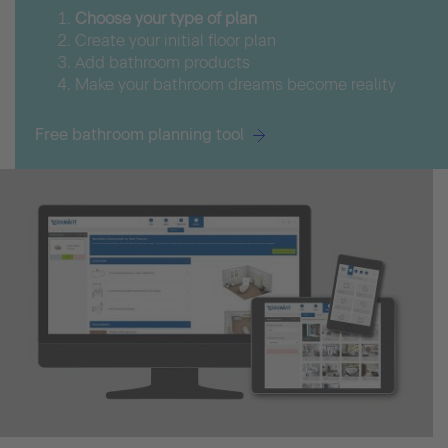
Choose your type of plan
Create your initial floor plan
Add bathroom products
Make your bathroom dreams become reality
Free bathroom planning tool