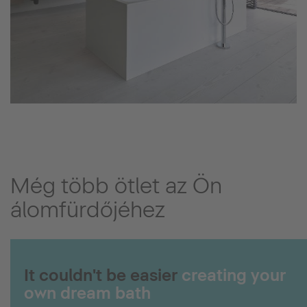
Még több ötlet az Ön
álomfürdőjéhez
It couldn't be easier
creating your
own dream bath