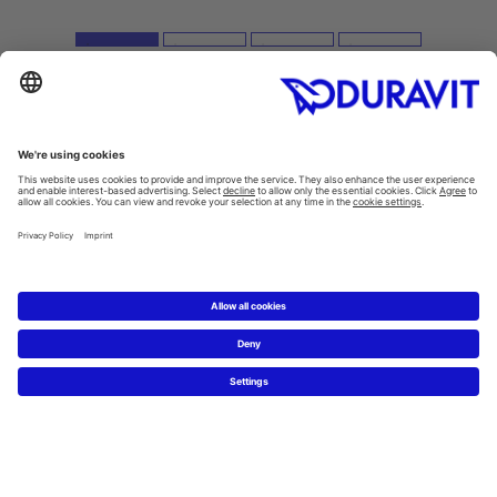
Inspiration
Style finder
Guest bathrooms
Thinking big in small spaces
ME by Starck. Just add you.
Hygiene in the bathroom
Products
Washbasins
/
Washbowls
Toilets
/
SensoWash®
All categories