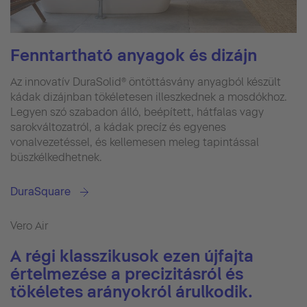
Fenntartható anyagok és dizájn
Az innovatív DuraSolid® öntöttásvány anyagból készült
kádak dizájnban tökéletesen illeszkednek a mosdókhoz.
Legyen szó szabadon álló, beépített, hátfalas vagy
sarokváltozatról, a kádak precíz és egyenes
vonalvezetéssel, és kellemesen meleg tapintással
büszkélkedhetnek.
DuraSquare
Vero Air
A régi klasszikusok ezen újfajta
értelmezése a precizitásról és
tökéletes arányokról árulkodik.