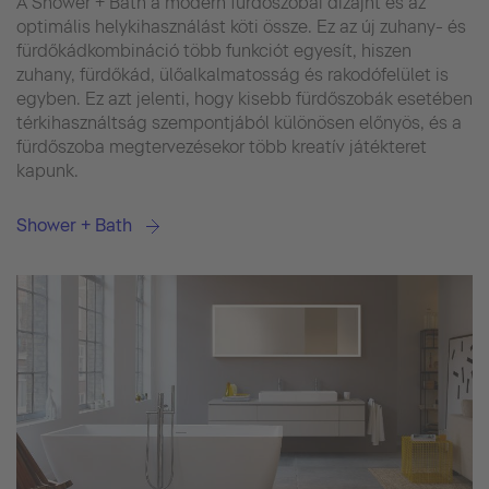
A Shower + Bath a modern fürdőszobai dizájnt és az
optimális helykihasználást köti össze. Ez az új zuhany- és
fürdőkádkombináció több funkciót egyesít, hiszen
zuhany, fürdőkád, ülőalkalmatosság és rakodófelület is
egyben. Ez azt jelenti, hogy kisebb fürdőszobák esetében
térkihasználtság szempontjából különösen előnyös, és a
fürdőszoba megtervezésekor több kreatív játékteret
kapunk.
Shower + Bath