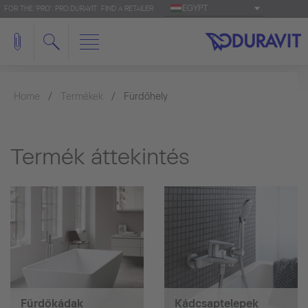
EGYPT
FOR THE 'PRO': PRO.DURAVIT
FIND A RETAILER
Home
Termékek
Fürdőhely
Termék áttekintés
Fürdőkádak
Kádcsaptelepek