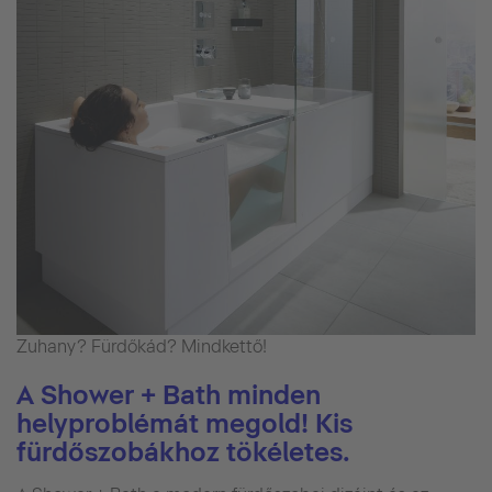
Zuhany? Fürdőkád? Mindkettő!
A Shower + Bath minden
helyproblémát megold! Kis
fürdőszobákhoz tökéletes.