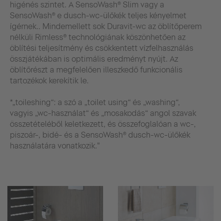
higénés szintet. A SensoWash® Slim vagy a
SensoWash® e dusch-wc-ülőkék teljes kényelmet
ígérnek.. Mindemellett sok Duravit-wc az öblítőperem
nélküli Rimless® technológiának köszönhetően az
öblítési teljesítmény és csökkentett vízfelhasználás
összjátékában is optimális eredményt nyújt. Az
öblítőrészt a megfelelően illeszkedő funkcionális
tartozékok kerekítik le.
*„toileshing“: a szó a „toilet using“ és „washing“,
vagyis „wc-használat“ és „mosakodás“ angol szavak
összetételéből keletkezett, és összefoglalóan a wc-,
piszoár-, bidé- és a SensoWash® dusch-wc-ülőkék
használatára vonatkozik."