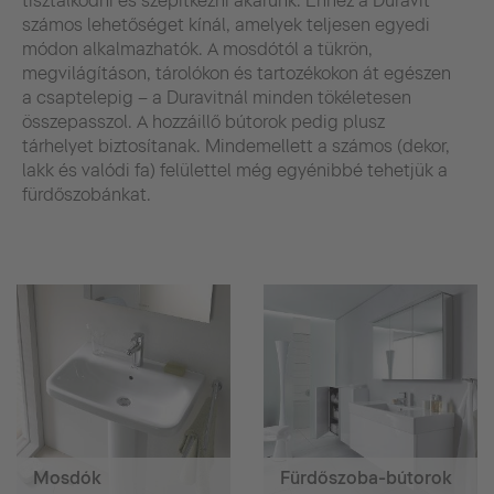
tisztálkodni és szépítkezni akarunk. Ehhez a Duravit
számos lehetőséget kínál, amelyek teljesen egyedi
módon alkalmazhatók. A mosdótól a tükrön,
megvilágításon, tárolókon és tartozékokon át egészen
a csaptelepig – a Duravitnál minden tökéletesen
összepasszol. A hozzáillő bútorok pedig plusz
tárhelyet biztosítanak. Mindemellett a számos (dekor,
lakk és valódi fa) felülettel még egyénibbé tehetjük a
fürdőszobánkat.
Mosdók
Fürdőszoba-bútorok