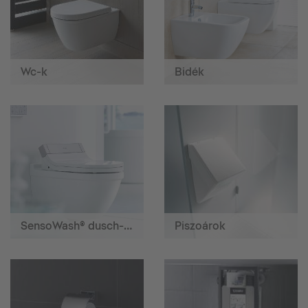
Wc-k
Bidék
SensoWash® dusch-wc
Piszoárok