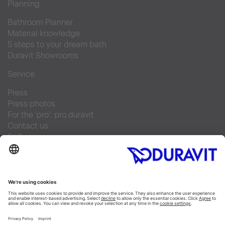
Planning
Bathroom Planner
Material knowledge
5 steps to your dream bath
Duravit Showrooms
Service
Press
Press photos
For the 'pro': pro.duravit
Contact us
FAQs
Find a retailer
Facebook
Instagram
Pinterest
Linked In
YouTube