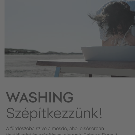
WASHING
Szépítkezzünk!
A fürdőszoba szíve a mosdó, ahol elsősorban