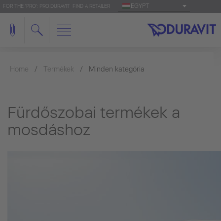
EGYPT
FOR THE 'PRO': PRO.DURAVIT
FIND A RETAILER
Home
Termékek
Minden kategória
Fürdőszobai termékek a
mosdáshoz