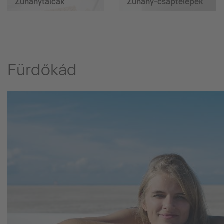
Zuhanytálcák
Zuhany-csaptelepek
Fürdőkád