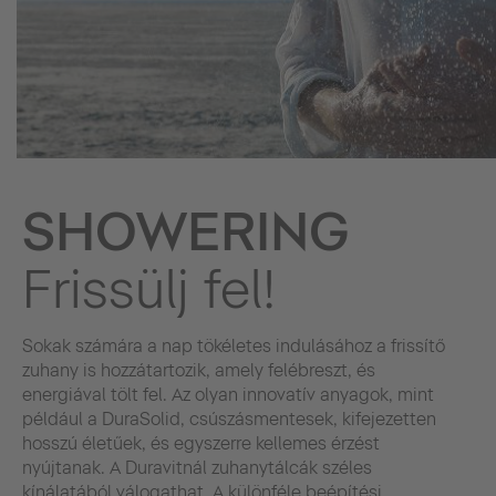
SHOWERING
Frissülj fel!
Sokak számára a nap tökéletes indulásához a frissítő
zuhany is hozzátartozik, amely felébreszt, és
energiával tölt fel. Az olyan innovatív anyagok, mint
például a DuraSolid, csúszásmentesek, kifejezetten
hosszú életűek, és egyszerre kellemes érzést
nyújtanak. A Duravitnál zuhanytálcák széles
kínálatából válogathat. A különféle beépítési