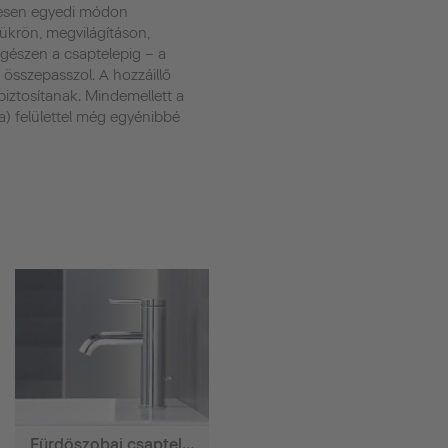
ljesen egyedi módon
ükrön, megvilágításon,
egészen a csaptelepig – a
 összepasszol. A hozzáillő
biztosítanak. Mindemellett a
fa) felülettel még egyénibbé
Fürdőszobai csaptelepek