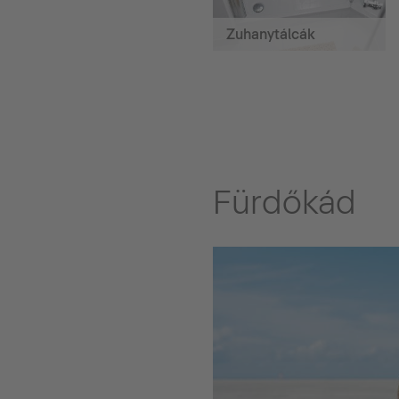
Zuhanytálcák
Fürdőkád