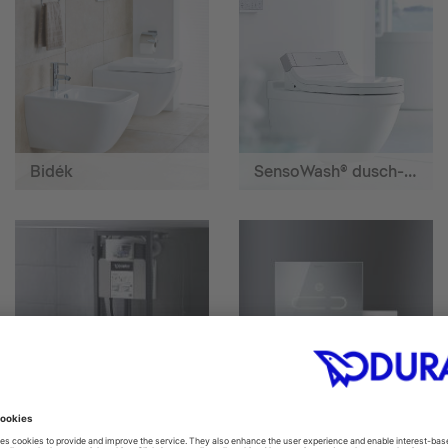
Bidék
SensoWash® dusch-wc
Szerelőelemek
Nyomólapok