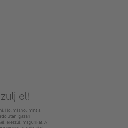
zulj el!
eni. Hol máshol, mint a
rdő után igazán
nek érezzük magunkat. A