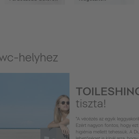
wc-helyhez
TOILESHIN
tiszta!
"A vécézés az egyik leggyakor
Ezért nagyon fontos, hogy ezt
higiénia mellett tehessük. A D
lehetőséget is kínál arra, hogy 