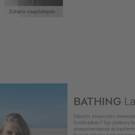
Zuhany-csaptelepek
BATHING
La
Ellazulni, kikapcsolni, leereszt
fürdőkádban? Egy jótékony fü
stresszmentesnek és kipihent