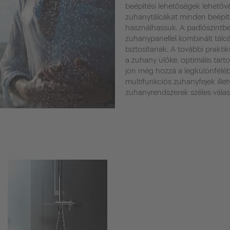
beépítési lehetőségek lehetővé
zuhanytálcákat minden beépít
használhassuk. A padlószintbe
zuhanypanellel kombinált tálc
biztosítanak. A további praktik
a zuhany ülőke, optimális tar
jön még hozzá a legkülönfélé
multifunkciós zuhanyfejek ille
zuhanyrendszerek széles válas