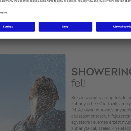
SHOWERI
fel!
Sokak számára a nap tökéletes 
zuhany is hozzátartozik, amely 
fel. Az olyan innovatív anyagok
csúszásmentesek, kifejezetten
egyszerre kellemes érzést nyúj
zuhanytálcák széles kínálatábó