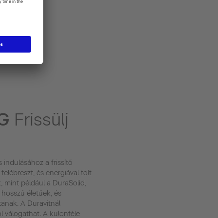
NG
Frissülj
indulásához a frissítő
felébreszt, és energiával tölt
, mint például a DuraSolid,
 hosszú életűek, és
tanak. A Duravitnál
l válogathat. A különféle