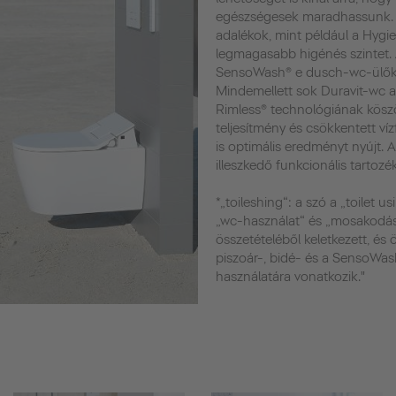
egészségesek maradhassunk. 
adalékok, mint például a Hygie
legmagasabb higénés szintet.
SensoWash® e dusch-wc-ülőkék
Mindemellett sok Duravit-wc a
Rimless® technológiának köszö
teljesítmény és csökkentett ví
is optimális eredményt nyújt. 
illeszkedő funkcionális tartozék
*„toileshing“: a szó a „toilet u
„wc-használat“ és „mosakodás
összetételéből keletkezett, és
piszoár-, bidé- és a SensoWa
használatára vonatkozik."