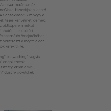
Az olyan kerámiamáz-
neGlaze, biztosítják a lehető
 A SensoWash® Slim vagy a
 teljes kényelmet ígérnek..
z öblítőperem nélküli
nhetően az öblítési
zfelhasználás összjátékában
Az öblítőrészt a megfelelően
ok kerekítik le.
sing“ és „washing“, vagyis
“ angol szavak
 összefoglalóan a wc-,
sh® dusch-wc-ülőkék