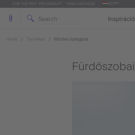
EGYPT
FOR THE 'PRO': PRO.DURAVIT
FIND A RETAILER
Inspiráció
Home
Termékek
Minden kategória
Fürdőszoba