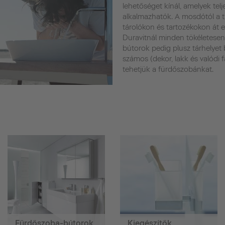
lehetőséget kínál, amelyek te
alkalmazhatók. A mosdótól a t
tárolókon és tartozékokon át 
Duravitnál minden tökéletesen
bútorok pedig plusz tárhelyet 
számos (dekor, lakk és valódi 
tehetjük a fürdőszobánkat.
Fürdőszoba-bútorok
Kiegészítők