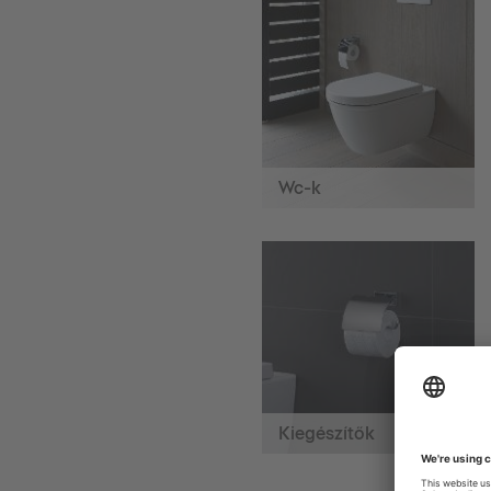
Wc-k
Kiegészítők