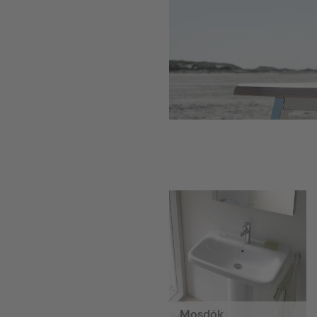
Mosdók