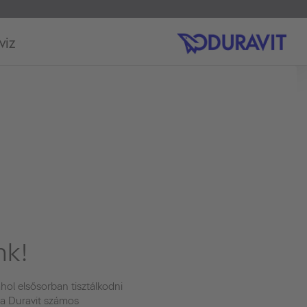
viz
nk!
hol elsősorban tisztálkodni
 a Duravit számos