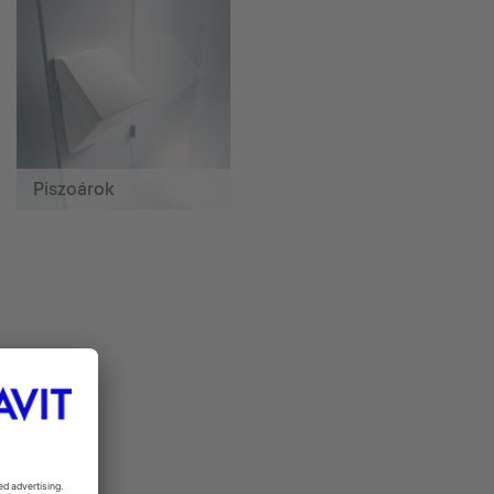
Piszoárok