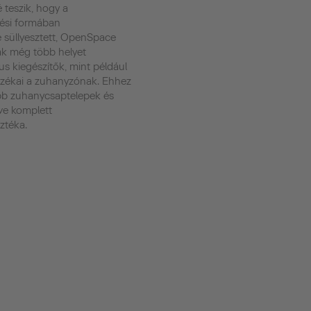
 teszik, hogy a
ési formában
 süllyesztett, OpenSpace
ák még több helyet
us kiegészítők, mint például
tozékai a zuhanyzónak. Ehhez
bb zuhanycsaptelepek és
tve komplett
ztéka.