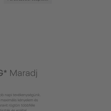
G*
Maradj
ibb napi tevékenységünk.
 maximális kényelem és
uravit rögtön többféle
tiszták és ezáltal