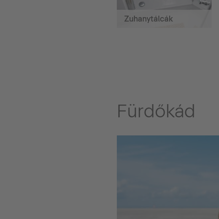
Zuhanytálcák
Fürdőkád