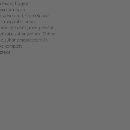
 teszik, hogy a
ési formában
 süllyesztett, OpenSpace
ák még több helyet
us kiegészítők, mint például
tozékai a zuhanyzónak. Ehhez
bb zuhanycsaptelepek és
tve komplett
ztéka.