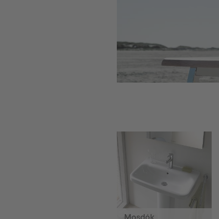
Mosdók