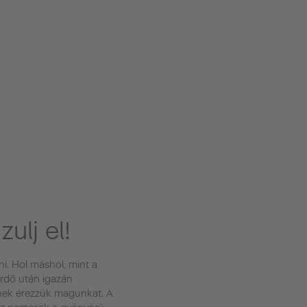
zulj el!
eni. Hol máshol, mint a
rdő után igazán
nek érezzük magunkat. A