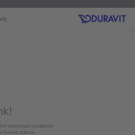
viz
nk!
hol elsősorban tisztálkodni
 a Duravit számos