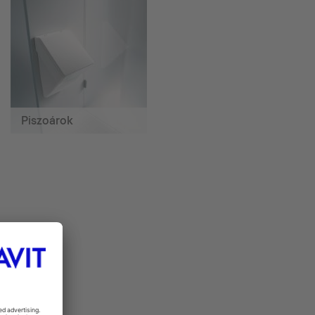
Piszoárok