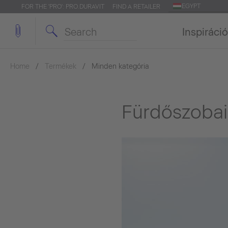
EGYPT
FOR THE 'PRO': PRO.DURAVIT
FIND A RETAILER
Inspiráció
Home
Termékek
Minden kategória
Fürdőszoba