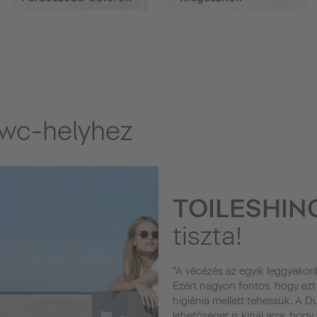
wc-helyhez
TOILESHIN
tiszta!
"A vécézés az egyik leggyakor
Ezért nagyon fontos, hogy ezt
higiénia mellett tehessük. A D
lehetőséget is kínál arra, hogy 