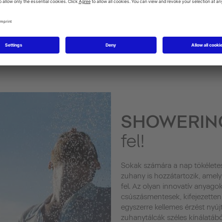
SHOWERI
fel!
Sokak számára a nap tökéletes 
zuhany is hozzátartozik, amely 
fel. Az olyan innovatív anyagok
csúszásmentesek, kifejezetten
egyszerre kellemes érzést nyúj
zuhanytálcák széles kínálatábó