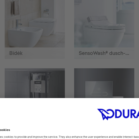
Bidék
SensoWash® dusch-wc
Szerelőelemek
Nyomólapok