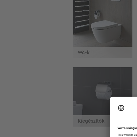
Wc-k
Kiegészítők