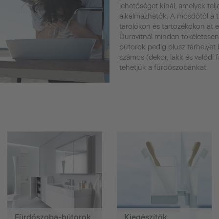
lehetőséget kínál, amelyek te
alkalmazhatók. A mosdótól a t
tárolókon és tartozékokon át 
Duravitnál minden tökéletesen
bútorok pedig plusz tárhelyet 
számos (dekor, lakk és valódi 
tehetjük a fürdőszobánkat.
Fürdőszoba-bútorok
Kiegészítők