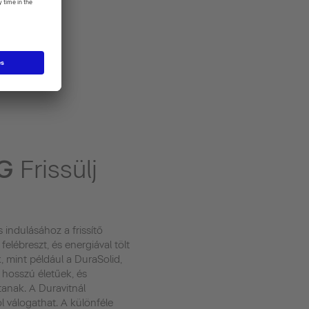
NG
Frissülj
indulásához a frissítő
felébreszt, és energiával tölt
, mint például a DuraSolid,
 hosszú életűek, és
tanak. A Duravitnál
l válogathat. A különféle