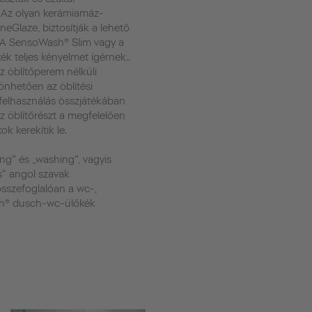
Az olyan kerámiamáz-
neGlaze, biztosítják a lehető
 A SensoWash® Slim vagy a
 teljes kényelmet ígérnek..
z öblítőperem nélküli
nhetően az öblítési
zfelhasználás összjátékában
Az öblítőrészt a megfelelően
ok kerekítik le.
sing“ és „washing“, vagyis
“ angol szavak
 összefoglalóan a wc-,
sh® dusch-wc-ülőkék