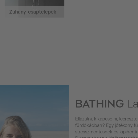
Zuhany-csaptelepek
BATHING
La
Ellazulni, kikapcsolni, leereszt
fürdőkádban? Egy jótékony fü
stresszmentesnek és kipihent