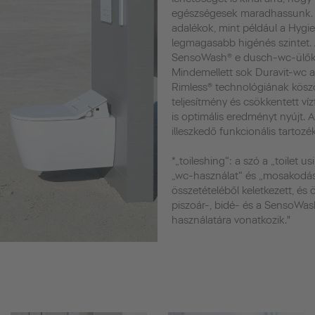
egészségesek maradhassunk. 
adalékok, mint például a Hygie
legmagasabb higénés szintet.
SensoWash® e dusch-wc-ülőkék
Mindemellett sok Duravit-wc a
Rimless® technológiának köszö
teljesítmény és csökkentett ví
is optimális eredményt nyújt. 
illeszkedő funkcionális tartozék
*„toileshing“: a szó a „toilet u
„wc-használat“ és „mosakodás
összetételéből keletkezett, és
piszoár-, bidé- és a SensoWa
használatára vonatkozik."