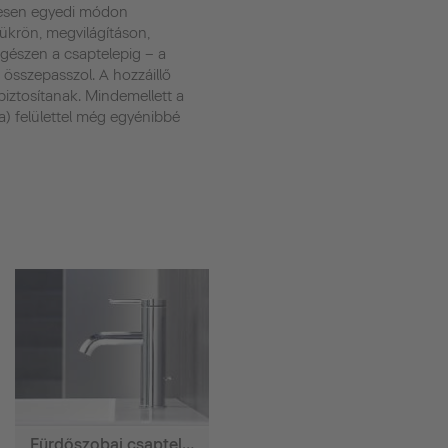
ljesen egyedi módon
ükrön, megvilágításon,
egészen a csaptelepig – a
 összepasszol. A hozzáillő
biztosítanak. Mindemellett a
fa) felülettel még egyénibbé
Fürdőszobai csaptelepek