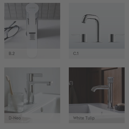
B.2
C.1
D-Neo
White Tulip