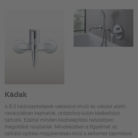
Kádak
A B.2 kádcsaptelepek vakolaton kívüli és vakolat alatti
variációkban kaphatók, utóbbihoz külön kádbefolyó
tartozik. Ezáltal minden kádbeépítési helyzetben
megoldást nyújtanak. Mindeközben a figyelmet az
időtálló optikai megjelenésen kívül a kellemes tapintásra