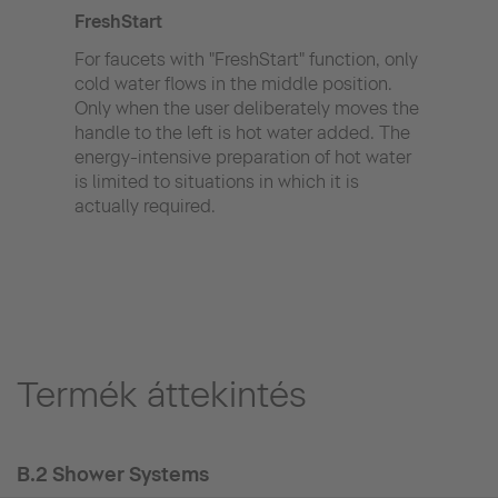
FreshStart
AirP
For faucets with "FreshStart" function, only
Thank
cold water flows in the middle position.
becau
Only when the user deliberately moves the
the j
handle to the left is hot water added. The
ener
energy-intensive preparation of hot water
is limited to situations in which it is
actually required.
Termék áttekintés
B.2 Shower Systems