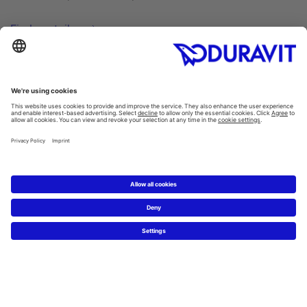
Find a retailer
Inspiration
Style finder
Guest bathrooms
Thinking big in small spaces
ME by Starck. Just add you.
Hygiene in the bathroom
Products
Washbasins
/
Washbowls
Toilets
/
SensoWash®
All categories