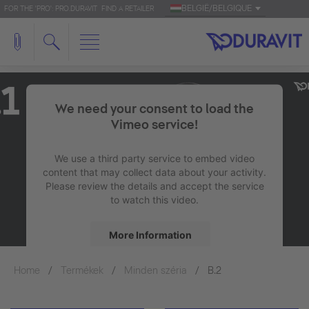
BELGIË/BELGIQUE
FOR THE 'PRO': PRO.DURAVIT
FIND A RETAILER
We need your consent to load the
Vimeo service!
We use a third party service to embed video
content that may collect data about your activity.
Please review the details and accept the service
to watch this video.
More Information
Home
Termékek
Minden széria
Accept
B.2