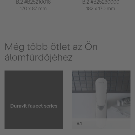
B.2 #B25210018
B.2 #B25230000
170 x 87 mm
182 x 170 mm
Még több ötlet az Ön
álomfürdőjéhez
Duravit faucet series
B.1