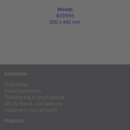
Mosdó
#231955
550 x 440 mm
Inspiration
Style finder
Guest bathrooms
Thinking big in small spaces
ME by Starck. Just add you.
Hygiene in the bathroom
Products