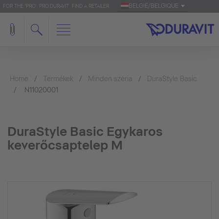
BELGIË/BELGIQUE
FOR THE 'PRO': PRO.DURAVIT
FIND A RETAILER
Home
Termékek
Minden széria
DuraStyle Basic
N11020001
DuraStyle Basic Egykaros
keverőcsaptelep M