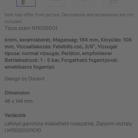
Item may differ from picture. Decorations and accessories are not
included.
Típus szám
N11020001
króm, kerámiabetét, Magasság: 184 mm, Kinyúlás: 106
mm, Vízcsatlakozás: Felxibilis cső, 3/8", Vízsugár
típusa: normál vízsugár, Perlátor, empfohlener
Betriebsdruck: 1 - 5 bar, Forgatható fogantyúval:
emelőkaros fogantyú
Design by Duravit
Dimension
46 x 144 mm
Variációk
Lefolyó garnitúra működtető rudazattal, Zajszint-osztály:
I N11020001010