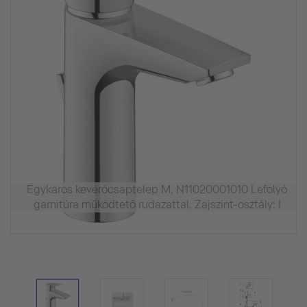
Egykaros keverőcsaptelep M, N11020001010 Lefolyó
garnitúra működtető rudazattal, Zajszint-osztály: I