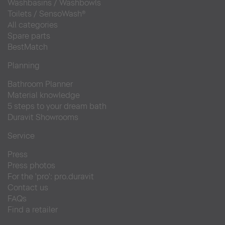
Washbasins
/
Washbowls
Toilets
/
SensoWash®
All categories
Spare parts
BestMatch
Planning
Bathroom Planner
Material knowledge
5 steps to your dream bath
Duravit Showrooms
Service
Press
Press photos
For the 'pro': pro.duravit
Contact us
FAQs
Find a retailer