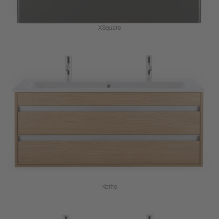
XSquare
Ketho