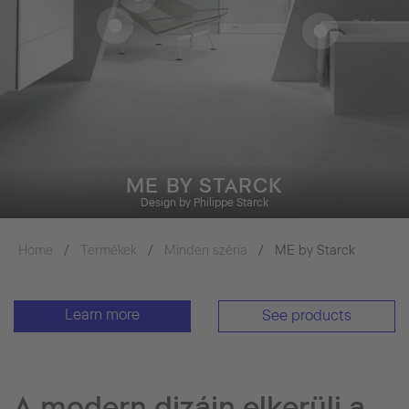
Home
Termékek
Minden széria
ME by Starck
Learn more
See products
A modern dizájn elkerüli a