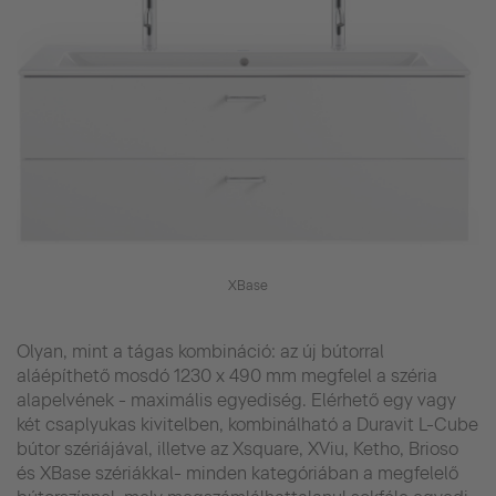
XBase
Olyan, mint a tágas kombináció: az új bútorral
aláépíthető mosdó 1230 x 490 mm megfelel a széria
alapelvének - maximális egyediség. Elérhető egy vagy
két csaplyukas kivitelben, kombinálható a Duravit L-Cube
bútor szériájával, illetve az Xsquare, XViu, Ketho, Brioso
és XBase szériákkal- minden kategóriában a megfelelő