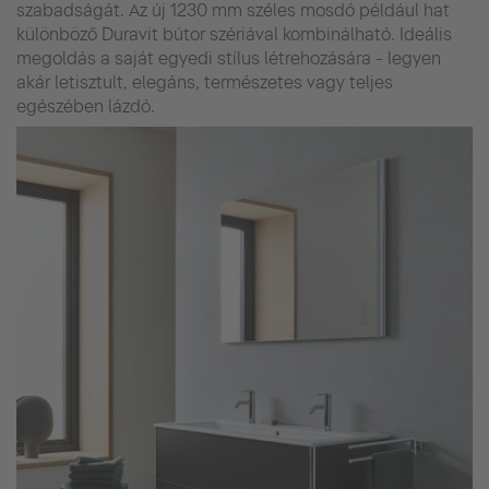
szabadságát. Az új 1230 mm széles mosdó például hat
különböző Duravit bútor szériával kombinálható. Ideális
megoldás a saját egyedi stílus létrehozására - legyen
akár letisztult, elegáns, természetes vagy teljes
egészében lázdó.