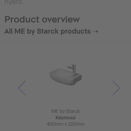
nyers.
Product overview
All ME by Starck products ➝
 Starck
ME by Starck
ME by 
szoár
Kézmosó
Mos
 x 350mm
400mm x 220mm
550mm x