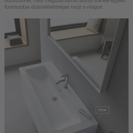
bútorszínnel, mely megszámlálhattalanul sokféle egyedi
fürdőszobai dizájnlehetőséget nyújt a világon.