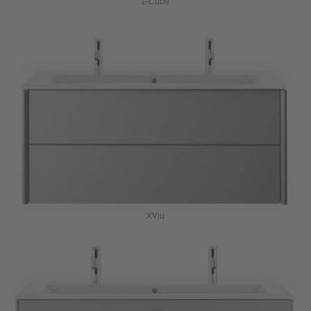
L-Cube
XViu