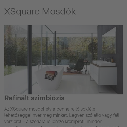
XSquare Mosdók
Rafinált szimbiózis
Az XSquare mosdóhely a benne rejlő sokféle
lehetőséggel nyer meg minket. Legyen szó álló vagy fali
verzióról – a szériára jellemzó krómprofil minden