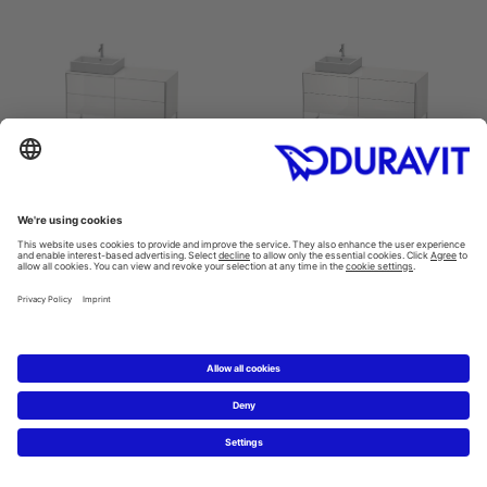
Lábakon álló
Lábakon álló
alsószekrény mosdó alá...
alsószekrény mosdó alá...
XSquare #XS4923 L/R
XSquare #XS4924 L/R
1400 x 548 mm
1600 x 548 mm
Lábakon álló
Lábakon álló