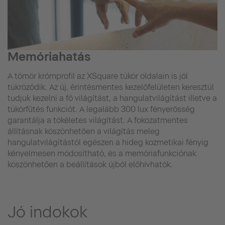
Memóriahatás
A tömör krómprofil az XSquare tükör oldalain is jól
tükröződik. Az új, érintésmentes kezelőfelületen keresztül
tudjuk kezelni a fő világítást, a hangulatvilágítást illetve a
tükörfűtés funkciót. A legalább 300 lux fényerősség
garantálja a tökéletes világítást. A fokozatmentes
állításnak köszönhetően a világítás meleg
hangulatvilágítástól egészen a hideg kozmetikai fényig
kényelmesen módosítható, és a memóriafunkciónak
köszönhetően a beállítások újból előhívhatók.
Jó indokok