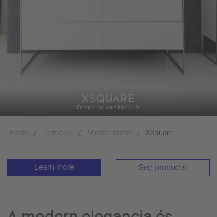
XSQUARE
Design by Kurt Merki Jr.
Home
Termékek
Minden széria
XSquare
Learn more
See products
A modern elegancia és