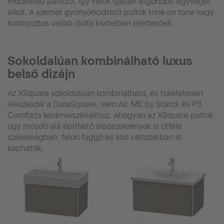
modellhez passzol, így velük igazán átgondolt egységet
alkot. A szemet gyönyörködtető pultok tone on tone vagy
kontrasztos valódi diófa kivitelben elérhetőek.
Sokoldalúan kombinálható luxus
belső dizájn
Az XSquare sokoldalúan kombinálható, és tökéletesen
illeszkedik a DuraSquare, Vero Air, ME by Starck és P3
Comforts kerámiaszériákhoz. Ahogyan az XSquare pultok,
úgy mosdó alá építhető alsószekrények is ötféle
szélességben, falon függő és álló változatban is
kaphatók.