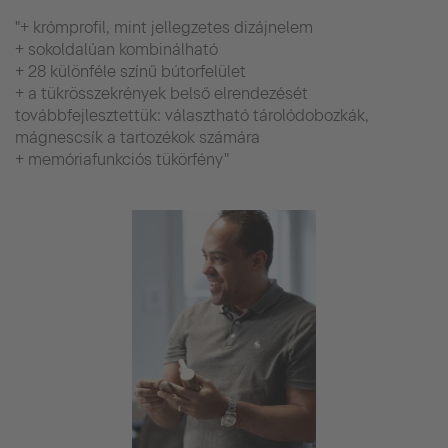
"+ krómprofil, mint jellegzetes dizájnelem
+ sokoldalúan kombinálható
+ 28 különféle színű bútorfelület
+ a tükrösszekrények belső elrendezését
továbbfejlesztettük: választható tárolódobozkák,
mágnescsík a tartozékok számára
+ memóriafunkciós tükörfény"