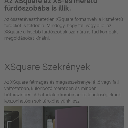
Az XSquare az XS-es méretű
fürdőszobába is illik.
Az összetéveszthetetlen XSquare formanyelv a kisméretű
fürdőket is feldobja. Mindegy, hogy fali vagy álló: az
XSquare a kisebb fürdőszobák számára is tud kompakt
megoldásokat kínálni.
XSquare Szekrények
Az XSquare félmagas és magasszekrényei álló vagy fali
változatban, különböző méretben és minden
bútorszínben. A határtalan kombinációs lehetőségeknek
köszönhetően sok tárolóhelyünk lesz.