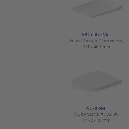
WC-ülőke Viu
Duravit Design Classics #002119
371 x 463 mm
WC-ülőke
ME by Starck #002199
375 x 478 mm