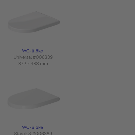
WC-ülőke
Universal #006339
372 x 488 mm
WC-ülőke
Starck 3 #006389