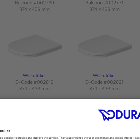
Balcoon #002769
Balcoon #002771
374 x 458 mm
374 x 438 mm
WC-ülőke
WC-ülőke
D-Code #002819
D-Code #002821
374 x 433 mm
374 x 433 mm