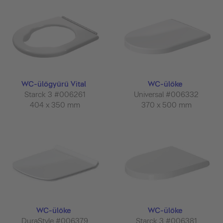
WC-ülőgyűrű Vital
WC-ülőke
Starck 3 #006261
Universal #006332
404 x 350 mm
370 x 500 mm
WC-ülőke
WC-ülőke
DuraStyle #006379
Starck 3 #006381