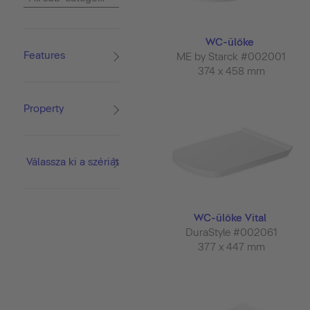
WC-ülőke
Features
ME by Starck #002001
374 x 458 mm
Property
Válassza ki a szériát
WC-ülőke Vital
DuraStyle #002061
377 x 447 mm