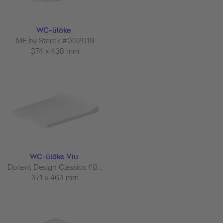
WC-ülőke
ME by Starck #002019
374 x 438 mm
WC-ülőke Viu
Duravit Design Classics #002111
371 x 463 mm