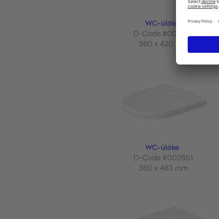
WC-ülőke
D-Code #002831
360 x 420 mm
WC-ülőke
D-Code #002851
360 x 483 mm