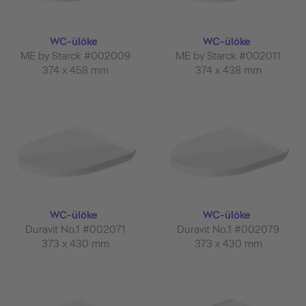
WC-ülőke
WC-ülőke
ME by Starck #002009
ME by Starck #002011
374 x 458 mm
374 x 438 mm
WC-ülőke
WC-ülőke
Duravit No.1 #002071
Duravit No.1 #002079
373 x 430 mm
373 x 430 mm