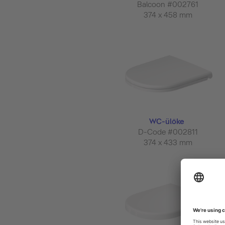
Balcoon #002761
374 x 458 mm
WC-ülőke
D-Code #002811
374 x 433 mm