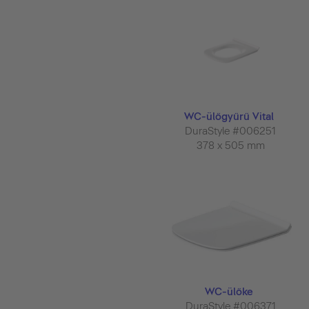
WC-ülőgyűrű Vital
DuraStyle #006251
378 x 505 mm
WC-ülőke
DuraStyle #006371