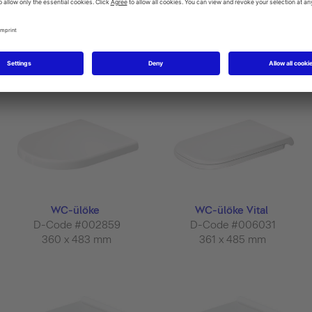
WC-ülőke
WC-ülőke
D-Code #002839
D-Code #002841
360 x 420 mm
360 x 440 mm
WC-ülőke
WC-ülőke Vital
D-Code #002859
D-Code #006031
360 x 483 mm
361 x 485 mm