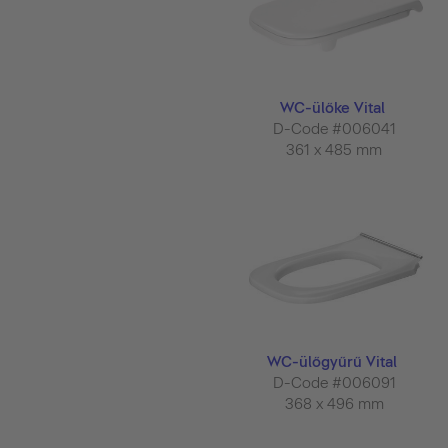
WC-ülőke Vital
D-Code #006041
361 x 485 mm
WC-ülőgyűrű Vital
D-Code #006091
368 x 496 mm