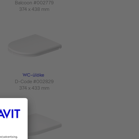
Balcoon #002779
374 x 438 mm
WC-ülőke
D-Code #002829
374 x 433 mm