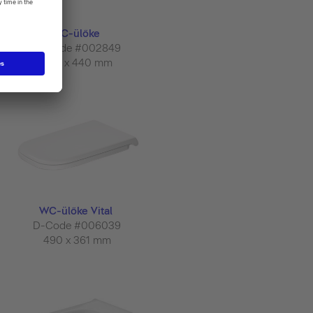
WC-ülőke
D-Code #002849
360 x 440 mm
WC-ülőke Vital
D-Code #006039
490 x 361 mm