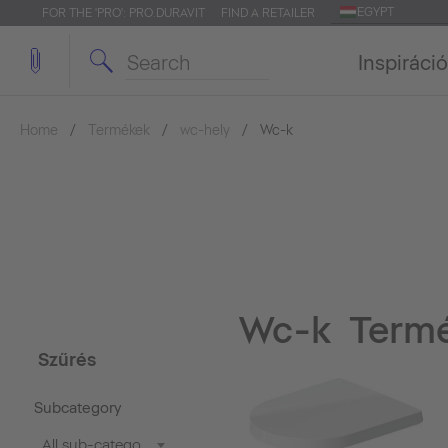
EGYPT
FOR THE 'PRO': PRO.DURAVIT
FIND A RETAILER
Inspiráció
Home
Termékek
wc-hely
Wc-k
Wc-k Termék
Szűrés
Subcategory
All sub-categories