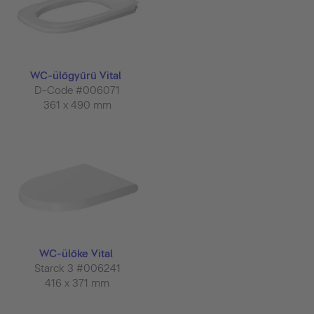
WC-ülőgyűrű Vital
D-Code #006071
361 x 490 mm
WC-ülőke Vital
Starck 3 #006241
416 x 371 mm