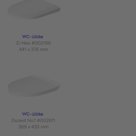
WC-ülőke
D-Neo #002169
441 x 376 mm
WC-ülőke
Duravit No.1 #002611
369 x 433 mm