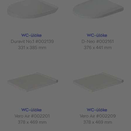
WC-ülőke
WC-ülőke
Duravit No.1 #002139
D-Neo #002161
331 x 385 mm
376 x 441 mm
WC-ülőke
WC-ülőke
Vero Air #002201
Vero Air #002209
378 x 469 mm
378 x 469 mm