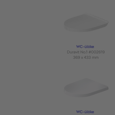
WC-ülőke
Duravit No.1 #002619
369 x 433 mm
WC-ülőke