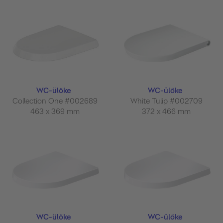
WC-ülőke
WC-ülőke
Collection One #002689
White Tulip #002709
463 x 369 mm
372 x 466 mm
WC-ülőke
WC-ülőke