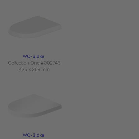
WC-ülőke
Collection One #002749
425 x 368 mm
WC-ülőke