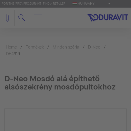
HUNGARY
FOR THE 'PRO': PRO.DURAVIT
FIND A RETAILER
Home
Termékek
Minden széria
D-Neo
DE4919
D-Neo Mosdó alá építhető
alsószekrény mosdópultokhoz