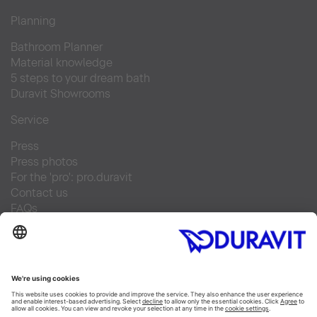
Planning
Bathroom Planner
Material knowledge
5 steps to your dream bath
Duravit Showrooms
Service
Press
Press photos
For the 'pro': pro.duravit
Contact us
FAQs
Find a retailer
Facebook
Instagram
Pinterest
Linked In