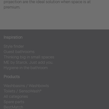
projection are the ideal solution when space is at
premium.
Inspiration
Style finder
Guest bathrooms
Thinking big in small spaces
ME by Starck. Just add you.
Hygiene in the bathroom
Products
Washbasins
/
Washbowls
Toilets
/
SensoWash®
All categories
Spare parts
BestMatch