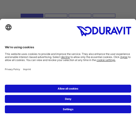
Inspiration
Style finder
Guest bathrooms
Thinking big in small spaces
ME by Starck. Just add you.
Hygiene in the bathroom
Products
Washbasins
/
Washbowls
Toilets
/
SensoWash®