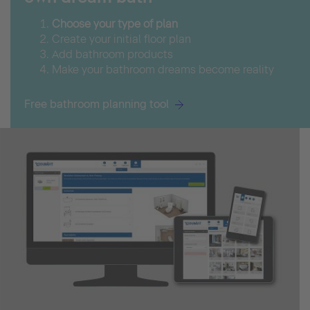
Choose your type of plan
Create your initial floor plan
Add bathroom products
Make your bathroom dreams become reality
Free bathroom planning tool