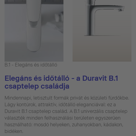
B.1 - Elegáns és időtálló
Elegáns és időtálló - a Duravit B.1
csaptelep családja
Mindennapi, letisztult formák privát és közületi fürdőkbe.
Lágy kontúrok, attraktív, időtálló eleganciával: ez a
Duravit B.1 csaptelep család. A B.1 univerzális csaptelep
választék minden felhasználási területen egyszerűen
használható: mosdó helyeken, zuhanyokban, kádakon,
bidéken.