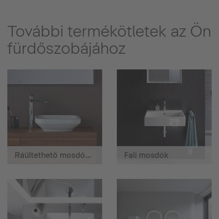
További termékötletek az Ön
fürdőszobájához
Ráültethető mosdók/mosdók
Fali mosdók