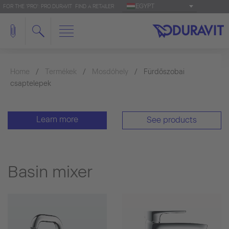
EGYPT
FOR THE 'PRO': PRO.DURAVIT
FIND A RETAILER
Home
Termékek
Mosdóhely
Fürdőszobai
csaptelepek
Learn more
See products
Basin mixer