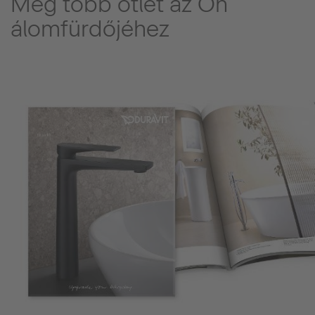
Még több ötlet az Ön
álomfürdőjéhez