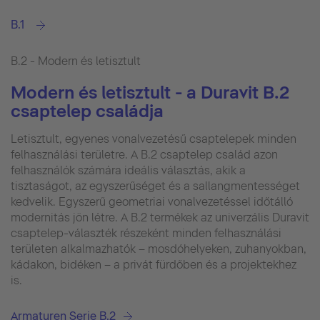
B.1
B.2 - Modern és letisztult
Modern és letisztult - a Duravit B.2
csaptelep családja
Letisztult, egyenes vonalvezetésű csaptelepek minden
felhasználási területre. A B.2 csaptelep család azon
felhasználók számára ideális választás, akik a
tisztaságot, az egyszerűséget és a sallangmentességet
kedvelik. Egyszerű geometriai vonalvezetéssel időtálló
modernitás jön létre. A B.2 termékek az univerzális Duravit
csaptelep-választék részeként minden felhasználási
területen alkalmazhatók – mosdóhelyeken, zuhanyokban,
kádakon, bidéken – a privát fürdőben és a projektekhez
is.
Armaturen Serie B.2