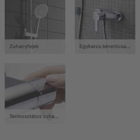
Zuhanyfejek
Egykaros keverőcsaptelep
Termosztátos zuhanycsaptelep