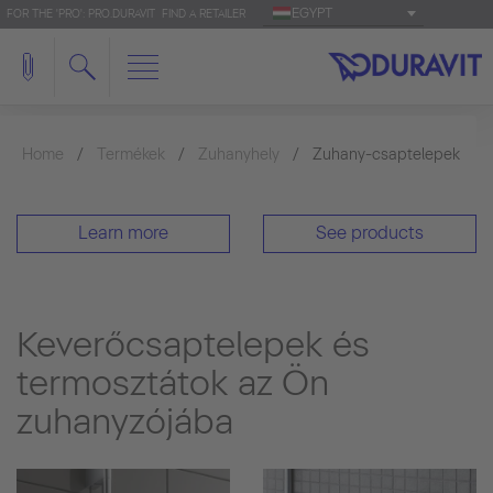
EGYPT
FOR THE 'PRO': PRO.DURAVIT
FIND A RETAILER
Home
Termékek
Zuhanyhely
Zuhany-csaptelepek
Learn more
See products
Keverőcsaptelepek és
termosztátok az Ön
zuhanyzójába