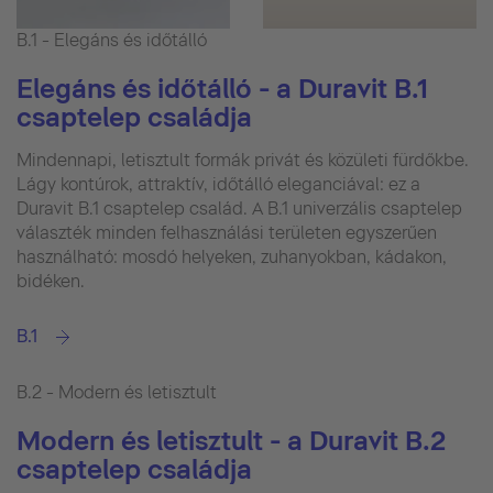
B.1 - Elegáns és időtálló
Elegáns és időtálló - a Duravit B.1
csaptelep családja
Mindennapi, letisztult formák privát és közületi fürdőkbe.
Lágy kontúrok, attraktív, időtálló eleganciával: ez a
Duravit B.1 csaptelep család. A B.1 univerzális csaptelep
választék minden felhasználási területen egyszerűen
használható: mosdó helyeken, zuhanyokban, kádakon,
bidéken.
B.1
B.2 - Modern és letisztult
Modern és letisztult - a Duravit B.2
csaptelep családja