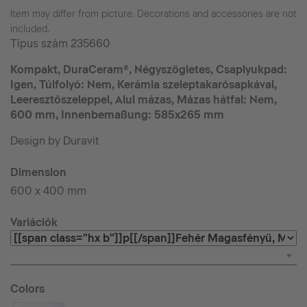
Item may differ from picture. Decorations and accessories are not
included.
Típus szám
235660
Kompakt, DuraCeram®, Négyszögletes, Csaplyukpad:
Igen, Túlfolyó: Nem, Kerámia szeleptakarósapkával,
Leeresztőszeleppel, Alul mázas, Mázas hátfal: Nem,
600 mm, Innenbemaßung: 585x265 mm
Design by Duravit
Dimension
600 x 400 mm
Variációk
Colors