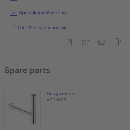
Specifikáció Kézikönyv
CAD & tervezéi adatok
Spare parts
Design szifon
#005036