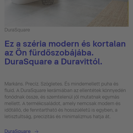
DuraSquare
Ez a széria modern és kortalan
az Ön fürdőszobájába.
DuraSquare a Duravittól.
Markáns. Precíz. Szögletes. És mindemellett puha és
fluid. A DuraSquare kerámiában az ellentétek könnyedén
fonódnak össze, és szemtelenül jól mutatnak egymás
mellett. A termékcsaládot, amely nemcsak modern és
időtálló, de fenntartható és hosszúéletű is egyben, a
letisztultság, precizitás és minimalizmus hatja át.
DuraSquare