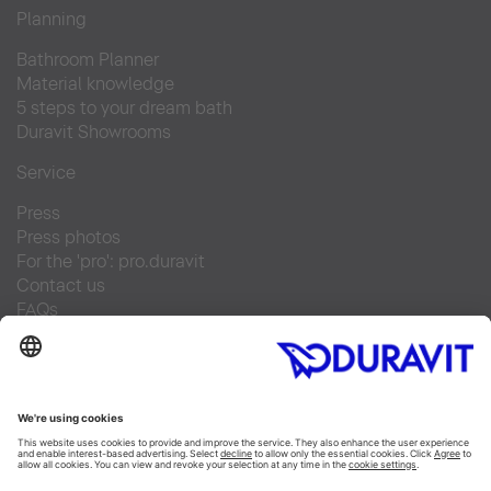
Planning
Bathroom Planner
Material knowledge
5 steps to your dream bath
Duravit Showrooms
Service
Press
Press photos
For the 'pro': pro.duravit
Contact us
FAQs
Find a retailer
Facebook
Instagram
Pinterest
Linked In
YouTube