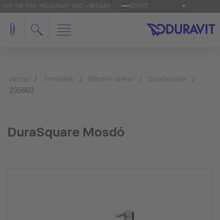
EGYPT
FOR THE 'PRO': PRO.DURAVIT
FIND A RETAILER
Home
Termékek
Minden széria
DuraSquare
235660
DuraSquare Mosdó