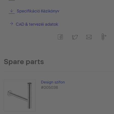
Specifikáció Kézikönyv
CAD & tervezéi adatok
Spare parts
Design szifon
#005036