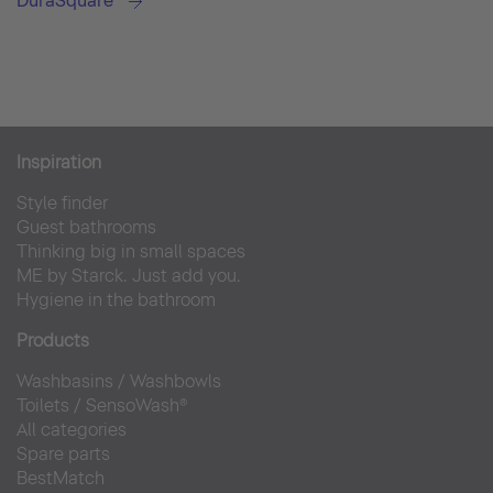
DuraSquare
Inspiration
Style finder
Guest bathrooms
Thinking big in small spaces
ME by Starck. Just add you.
Hygiene in the bathroom
Products
Washbasins
/
Washbowls
Toilets
/
SensoWash®
All categories
Spare parts
BestMatch