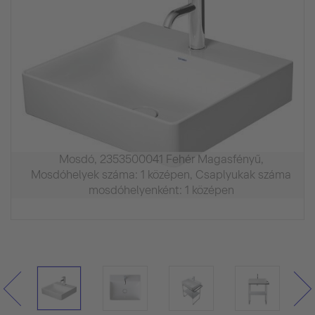
Mosdó, 2353500041 Fehér Magasfényű,
Mosdóhelyek száma: 1 középen, Csaplyukak száma
mosdóhelyenként: 1 középen