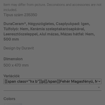
Item may differ from picture. Decorations and accessories are not
included.
Típus szám
235350
DuraCeram®, Négyszögletes, Csaplyukpad: Igen,
Túlfolyó: Nem, Kerámia szeleptakarósapkával,
Leeresztőszeleppel, Alul mázas, Mázas hátfal: Nem,
500 mm
Design by Duravit
Dimension
500 x 470 mm
Variációk
Colors