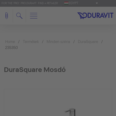
EGYPT
FOR THE 'PRO': PRO.DURAVIT
FIND A RETAILER
Home
Termékek
Minden széria
DuraSquare
235350
DuraSquare Mosdó