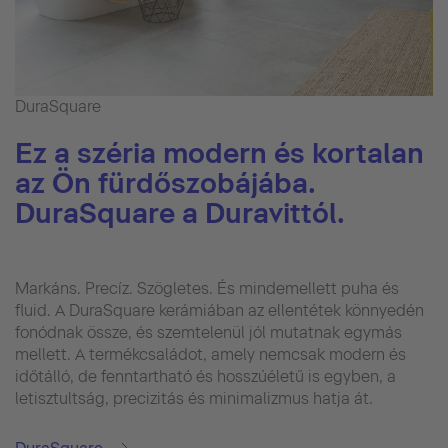
DuraSquare
Ez a széria modern és kortalan
az Ön fürdőszobájába.
DuraSquare a Duravittól.
Markáns. Precíz. Szögletes. És mindemellett puha és
fluid. A DuraSquare kerámiában az ellentétek könnyedén
fonódnak össze, és szemtelenül jól mutatnak egymás
mellett. A termékcsaládot, amely nemcsak modern és
időtálló, de fenntartható és hosszúéletű is egyben, a
letisztultság, precizitás és minimalizmus hatja át.