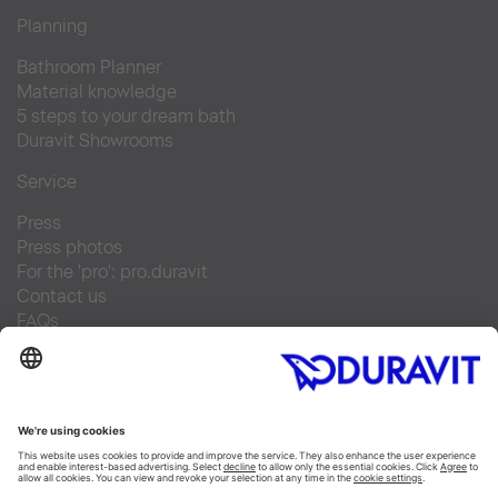
Planning
Bathroom Planner
Material knowledge
5 steps to your dream bath
Duravit Showrooms
Service
Press
Press photos
For the 'pro': pro.duravit
Contact us
FAQs
Find a retailer
Facebook
Instagram
Pinterest
Linked In
YouTube