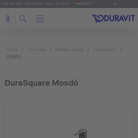
EGYPT
FOR THE 'PRO': PRO.DURAVIT
FIND A RETAILER
Home
Termékek
Minden széria
DuraSquare
235650
DuraSquare Mosdó