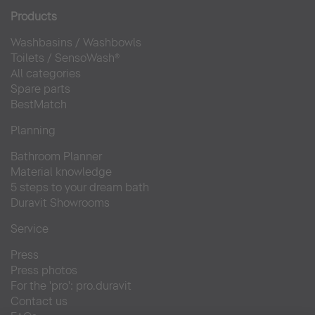
Products
Washbasins
/
Washbowls
Toilets
/
SensoWash®
All categories
Spare parts
BestMatch
Planning
Bathroom Planner
Material knowledge
5 steps to your dream bath
Duravit Showrooms
Service
Press
Press photos
For the 'pro': pro.duravit
Contact us