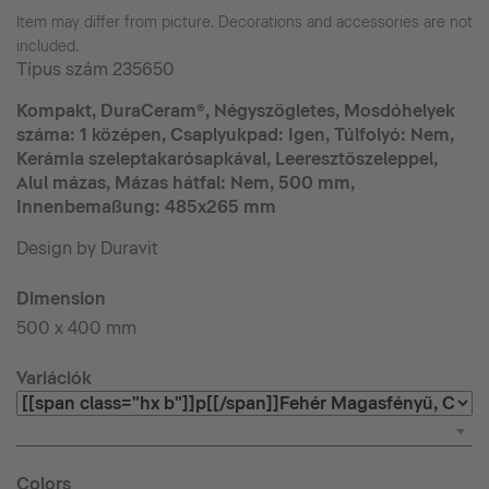
Item may differ from picture. Decorations and accessories are not
included.
Típus szám
235650
Kompakt, DuraCeram®, Négyszögletes, Mosdóhelyek
száma: 1 középen, Csaplyukpad: Igen, Túlfolyó: Nem,
Kerámia szeleptakarósapkával, Leeresztőszeleppel,
Alul mázas, Mázas hátfal: Nem, 500 mm,
Innenbemaßung: 485x265 mm
Design by Duravit
Dimension
500 x 400 mm
Variációk
Colors