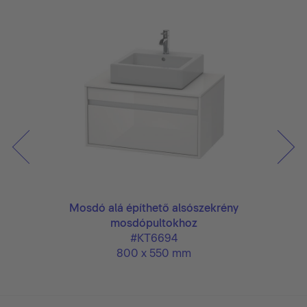
Mosdó alá építhető alsószekrény
mosdópultokhoz
#KT6694
800 x 550 mm