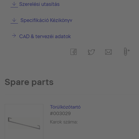
Szerelési utasítás
Specifikáció Kézikönyv
CAD & tervezéi adatok
Spare parts
Törülközőtartó
#003029
Karok száma: