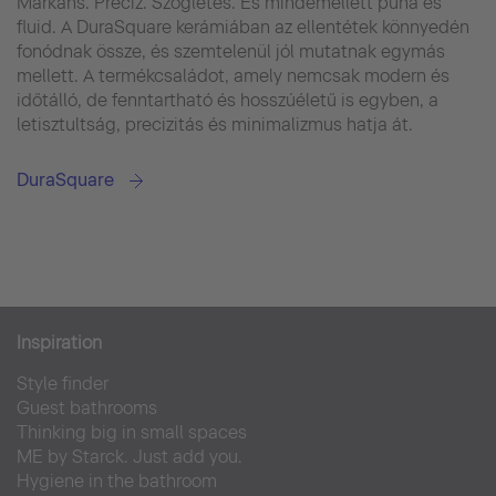
Markáns. Precíz. Szögletes. És mindemellett puha és
fluid. A DuraSquare kerámiában az ellentétek könnyedén
fonódnak össze, és szemtelenül jól mutatnak egymás
mellett. A termékcsaládot, amely nemcsak modern és
időtálló, de fenntartható és hosszúéletű is egyben, a
letisztultság, precizitás és minimalizmus hatja át.
DuraSquare
Inspiration
Style finder
Guest bathrooms
Thinking big in small spaces
ME by Starck. Just add you.
Hygiene in the bathroom