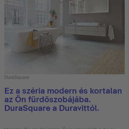
DuraSquare
Ez a széria modern és kortalan
az Ön fürdőszobájába.
DuraSquare a Duravittól.