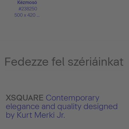
Kézmosó
#238250
500 x 420 mm
Fedezze fel szériáinkat
XSQUARE
Contemporary
elegance and quality designed
by Kurt Merki Jr.