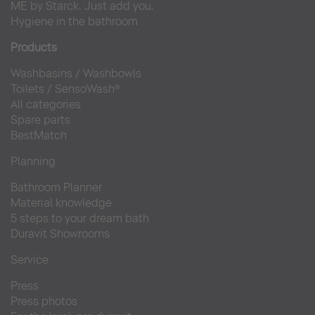
ME by Starck. Just add you.
Hygiene in the bathroom
Products
Washbasins
/
Washbowls
Toilets
/
SensoWash®
All categories
Spare parts
BestMatch
Planning
Bathroom Planner
Material knowledge
5 steps to your dream bath
Duravit Showrooms
Service
Press
Press photos