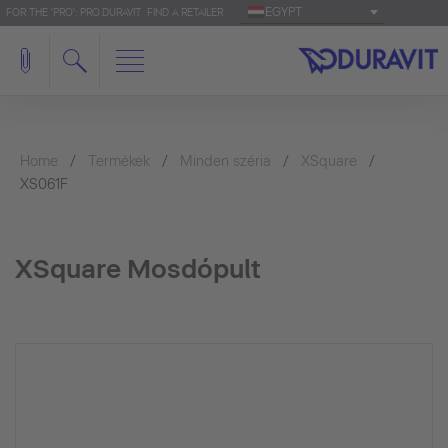
EGYPT
FOR THE 'PRO': PRO.DURAVIT
FIND A RETAILER
Home
Termékek
Minden széria
XSquare
XS061F
XSquare Mosdópult