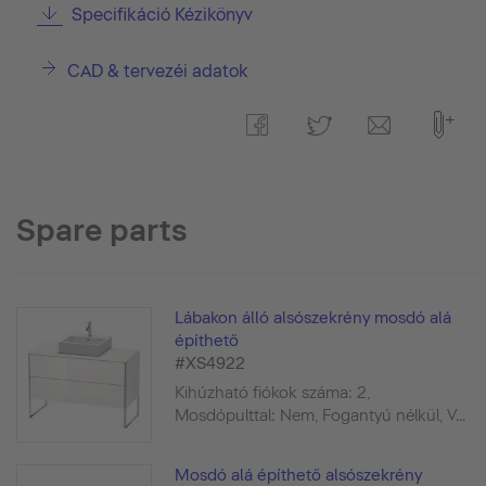
Specifikáció Kézikönyv
CAD & tervezéi adatok
Spare parts
Lábakon álló alsószekrény mosdó alá
építhető
#XS4922
Kihúzható fiókok száma: 2,
Mosdópulttal: Nem, Fogantyú nélkül, V...
Mosdó alá építhető alsószekrény