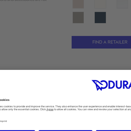
FIND A RETAILER
Gondozási utasítás
Szerelési u
CAD & tervezéi adatok