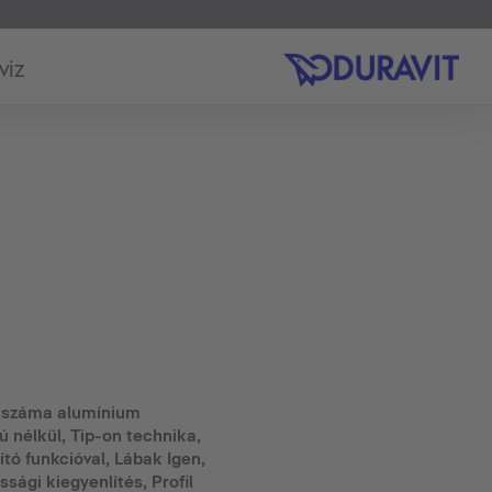
viz
k száma alumínium
ú nélkül, Tip-on technika,
tó funkcióval, Lábak Igen,
sági kiegyenlítés, Profil