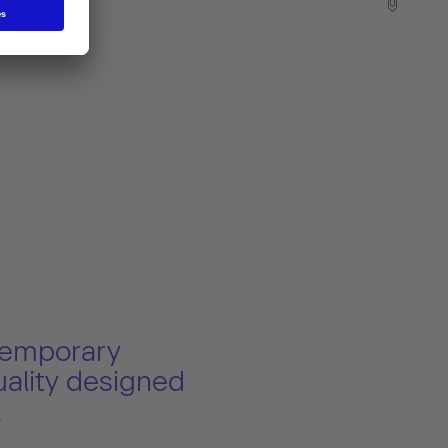
emporary
ality designed
.