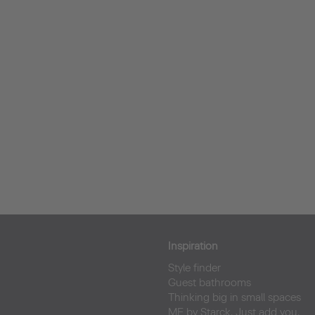
Inspiration
Style finder
Guest bathrooms
Thinking big in small spaces
ME by Starck. Just add you.