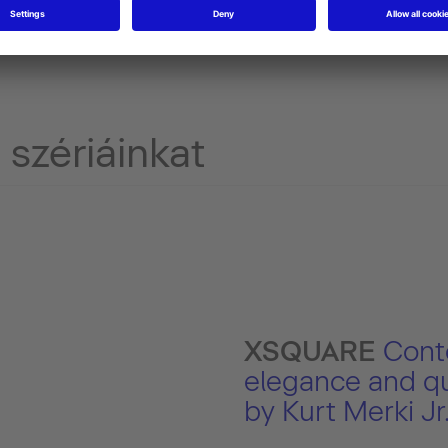
 szériáinkat
XSQUARE
Cont
elegance and qu
by Kurt Merki Jr