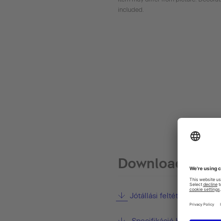
included.
Downloads
Jótállási feltételek
Specifikáció Kézikönyv