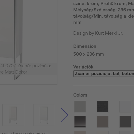
színe: króm, Profil: króm, 
Mélység/Szélesség: 236 mm, 
távolság/Min. távolság a kie
mm
Design by Kurt Merki Jr.
Dimension
500 x 236 mm
4L0707 Zsanér pozíciója:
Variációk
ke Matt Dekor
Colors
tions and accessories are not