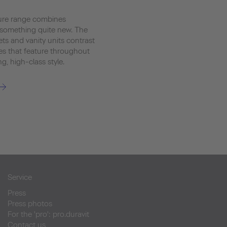
ure range combines
e something quite new. The
ts and vanity units contrast
les that feature throughout
g, high-class style.
Service
Press
Press photos
For the 'pro': pro.duravit
Contact us