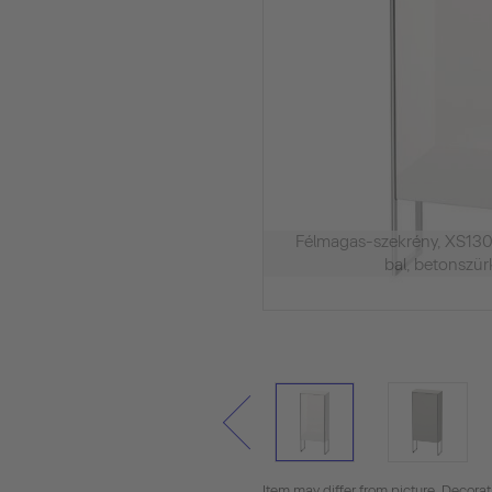
Félmagas-szekrény, XS130
bal, betonszür
Item may differ from picture. Decora