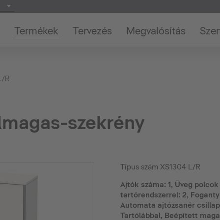
Termékek
Tervezés
Megvalósítás
Szer
L/R
lmagas-szekrény
Típus szám
XS1304 L/R
Ajtók száma: 1, Üveg polco
tartórendszerrel: 2, Foganty
Automata ajtózsanér csillapí
Tartólábbal, Beépített magas