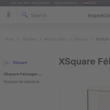
EGYPT
FOR THE 'PRO': PRO.DURAVIT
FIND A RETAILER
Inspiráció
Home
Termékek
Minden széria
XSquare
XS1304 
XSquare Fé
XSquare
XSquare Félmagas-szekrény
Fedezze fel szériáinkat