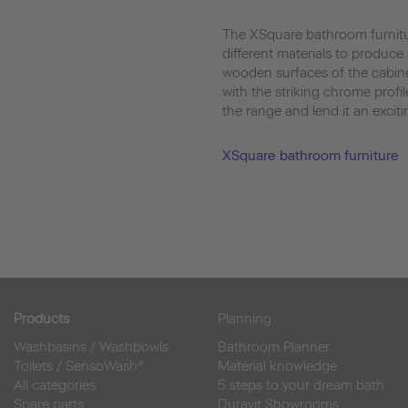
The XSquare bathroom furnit
different materials to produc
wooden surfaces of the cabine
with the striking chrome profi
the range and lend it an excitin
XSquare bathroom furniture
Products
Planning
Washbasins
/
Washbowls
Bathroom Planner
Toilets
/
SensoWash®
Material knowledge
All categories
5 steps to your dream bath
Spare parts
Duravit Showrooms