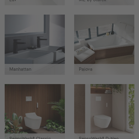
Manhattan
Paiova
SensoWash® Classic
SensoWash® D-Neo