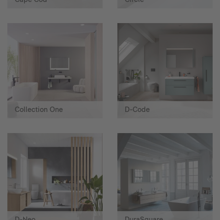
Collection One
D-Code
D-Neo
DuraSquare