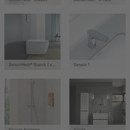
SensoWash® Starck f campaign landing page
Sensor 1
Shower Systems
Sivida