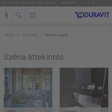
EGYPT
FOR THE 'PRO': PRO.DURAVIT
FIND A RETAILER
Home
Termékek
Minden széria
Széria áttekintés
1930
Architec