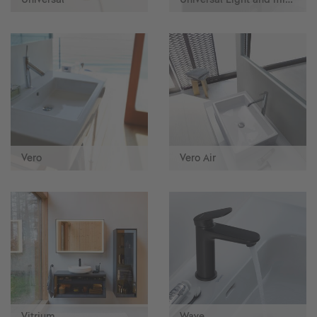
Vero
Vero Air
Vitrium
Wave