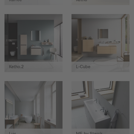
Ketho.2
L-Cube
Luv
ME by Starck