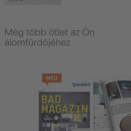
Még több ötlet az Ön
álomfürdőjéhez