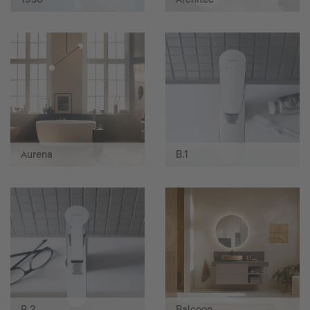
Aurena
B.1
B.2
Balcoon