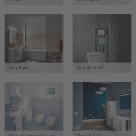
DuraStyle
DuraSystem®
Duravit Design Classics
Duravit No.1