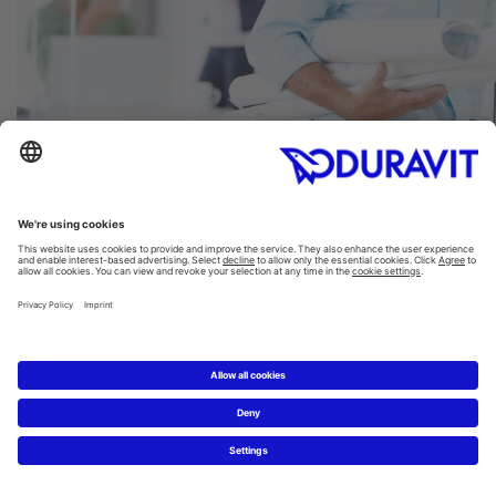
PRO.DURAVIT.DE
Das Profi Portal
Ideen und Bilder für eine Umsetzung im Kopf – aber
es fehlen noch zusätzliche Infos? Dann sind Sie hier
genau richtig: Auf unserem Profiportal pro.duravit für
Planer, Architekten, Handwerker und Installateure
finden Sie weitere Informationen zu unseren
Produkten, Designern, Badthemen und zum
Unternehmen.